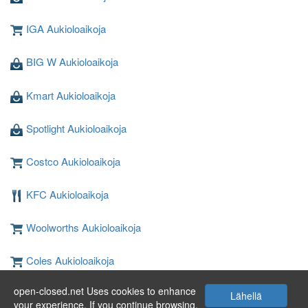
IGA Aukioloaikoja
BIG W Aukioloaikoja
Kmart Aukioloaikoja
Spotlight Aukioloaikoja
Costco Aukioloaikoja
KFC Aukioloaikoja
Woolworths Aukioloaikoja
Coles Aukioloaikoja
open-closed.net Uses cookies to enhance
JB Hi-Fi Aukioloaikoja
Lähellä
your experience. If you continue browsing,