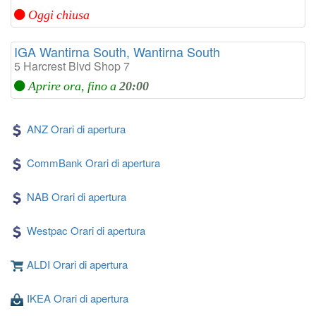
Oggi chiusa
IGA Wantirna South, Wantirna South
5 Harcrest Blvd Shop 7
Aprire ora, fino a
20:00
ANZ Orari di apertura
CommBank Orari di apertura
NAB Orari di apertura
Westpac Orari di apertura
ALDI Orari di apertura
IKEA Orari di apertura